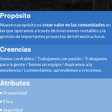
Propósito
Nuestro propósito es
crear valor en las comunidades
en
las que operamos a través de inversiones rentables y la
gestión de importantes proyectos de infraestructuras.
Creencias
Somos confiables / Trabajamos con pasión / Trabajamos
para la gente / Somos un equipo / Aspiramos a la
excelencia / Lo intentamos, aprendemos y crecemos.
Atributos
Prosperidad
Ética
Seguridad