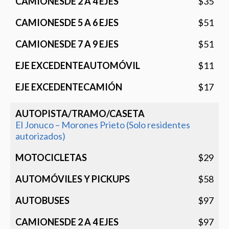
$35
$51
$51
$11
$17
El Jonuco – Morones Prieto (Solo residentes
autorizados)
$29
$58
$97
$97