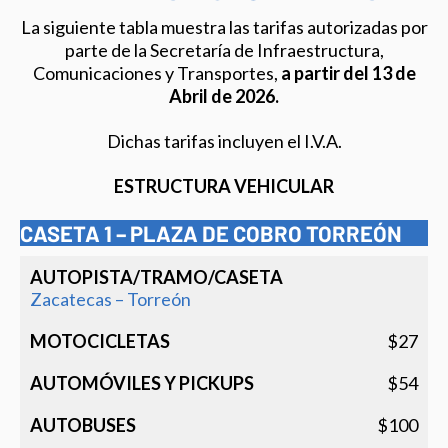
La siguiente tabla muestra las tarifas autorizadas por
parte de la Secretaría de Infraestructura,
Comunicaciones y Transportes,
a partir del 13 de
Abril de 2026.
Dichas tarifas incluyen el I.V.A.
ESTRUCTURA VEHICULAR
CASETA 1 – PLAZA DE COBRO TORREÓN
Autopista/Tramo/Caseta
Motocicletas
Automó
y pic
Zacatecas – Torreón
$27
$54
$100